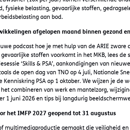
d, fysieke belasting, gevaarlijke stoffen, gedrags
rbeidsbelasting aan bod.
wikkelingen afgelopen maand binnen gezond en 
euwe podcast hoe je met hulp van de ARIE zware o
gevaarlijke stoffen voorkomt in het MKB, lees de
iesessie ‘Skills & PSA’, aankondigingen van nieuwe
oals de open dag van TNO op 4 juli, Nationale Sn
 Kenniskring PSA op 1 oktober. We wijzen je de w
 het combineren van werk en mantelzorg, wijzigin
r 1 juni 2026 en tips bij langdurig beeldschermwe
or het IMFP 2027 geopend tot 31 augustus
m of multimediaproductie gemaakt die veiligheid e