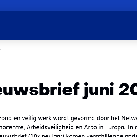
6
euwsbrief juni 2
zond en veilig werk wordt gevormd door het Net
nocentre, Arbeidsveiligheid en Arbo in Europa. In 
euwsbrief (10x per jaar) komen verschillende on