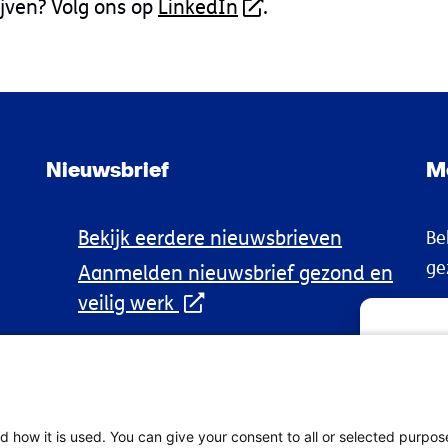
ijven? Volg ons op
LinkedIn
.
Nieuwsbrief
M
Bekijk eerdere nieuwsbrieven
Be
ge
Aanmelden nieuwsbrief gezond en
veilig werk
Om de beste 
informatie o
deze technol
verwerken. A
d how it is used. You can give your consent to all or selected purpos
nadelige in