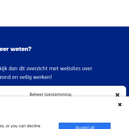
eer weten?
kijk dan dit overzicht met websites over
zond en veilig werken!
Gezond en veilig werken
Beheer toestemming
ervaringen te bieden, gebruiken wij technologieën zoals cookies om
ver je apparaat op te slaan en/of te raadplegen. Door in te stemmen met
ogieën kunnen wij gegevens zoals surfgedrag of unieke ID's op deze site
ls je geen toestemming geeft of uw toestemming intrekt, kan dit een
es, or you can decline
Accept all
vloed hebben op bepaalde functies en mogelijkheden.