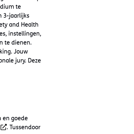
odium te
 3-jaarlijks
ety and Health
es, instellingen,
n te dienen.
rking. Jouw
nale jury. Deze
en en goede
. Tussendoor