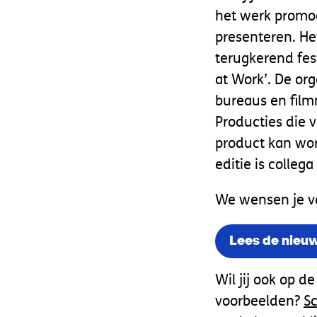
het werk promoo
presenteren. Het
terugkerend fes
at Work’. De org
bureaus en film
Producties die 
product kan wor
editie is colle
We wensen je vee
Lees de nieuw
Wil jij ook op d
voorbeelden?
Sc