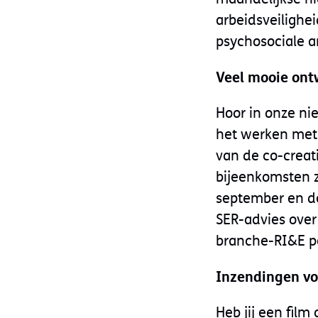
arbeidsveilighei
psychosociale a
Veel mooie ont
Hoor in onze ni
het werken met 
van de co-creat
bijeenkomsten z
september en de
SER-advies over
branche-RI&E pe
Inzendingen vo
Heb jij een fil