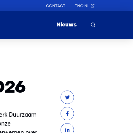
CONTACT
TNO.NL
Nieuws
026
werk Duurzaam
onze
derwerpen over